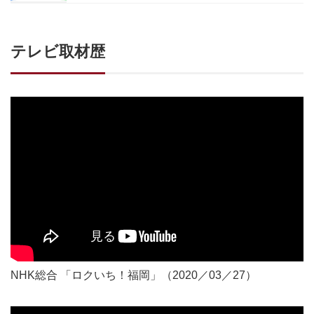
テレビ取材歴
NHK総合 「ロクいち！福岡」（2020／03／27）