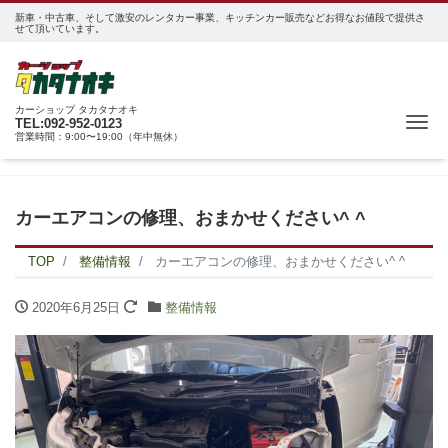
新車・中古車、そして激安のレンタカー事業、キッチンカー販売などお得なお値段で提供さ
せて頂いています。
カーショップ タカタナオキ
Me
TEL:092-952-0123
営業時間：9:00〜19:00（年中無休）
カーエアコンの修理、おまかせください^ ^
TOP
整備情報
カーエアコンの修理、おまかせください^ ^
2020年6月25日
整備情報